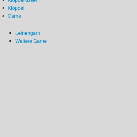
Klöppel
Garne
Leinengarn
Weitere Garne