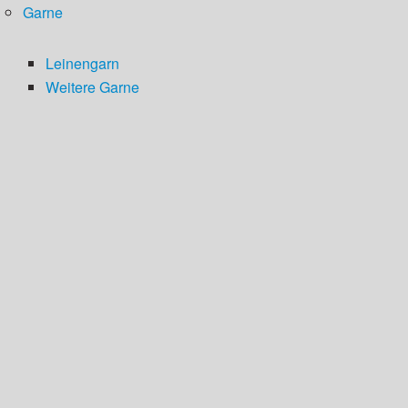
Garne
Leinengarn
Weitere Garne